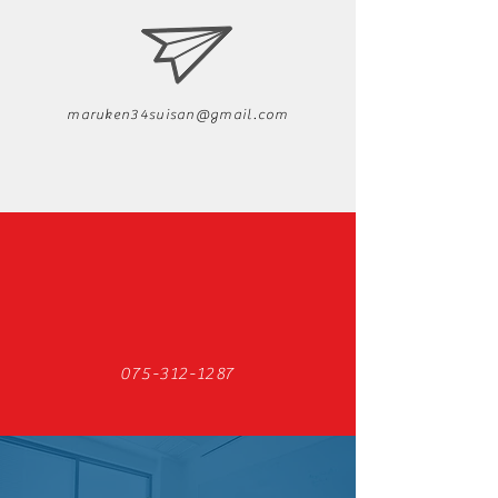
maruken34suisan@gmail.com
075-312-1287