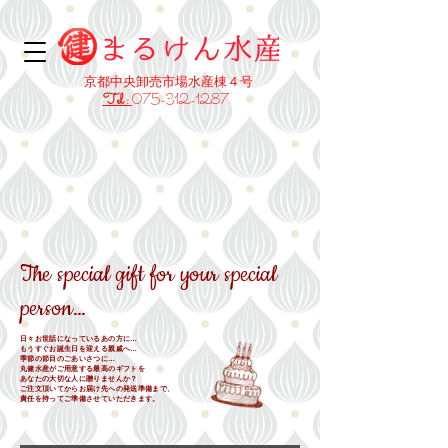
​京都中央卸売市場水産棟４号
Tel :
075-312-1287
The special gift for your special
person…
日々お世話になっているあの方に…
もうすぐお誕生日を迎える親戚へ…
季節の節目のごあいさつに…
丸健水産がご用意する​最高のギフトを
あなたの大切な人に贈りませんか？
ご注文頂いてからお届け先への発送準備まで、
責任を持ってご準備させていただきます。