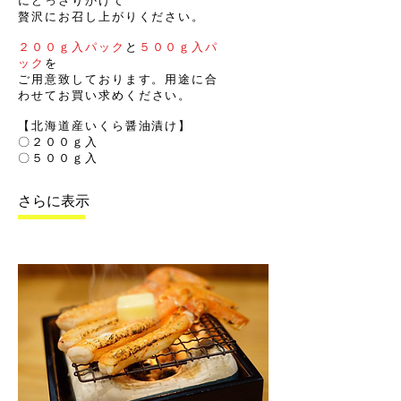
にどっさりかけて
贅沢にお召し上がりください。
２００ｇ入パック
と
５００ｇ入パ
ック
を
ご用意致しております。用途に合
わせて
お買い求めください。
【北海道産いくら醤油漬け】
〇２００ｇ入
​〇５００ｇ入
さらに表示