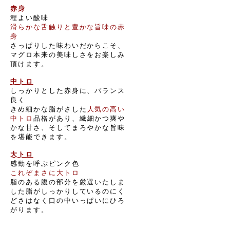
赤身
程よい酸味
滑らかな舌触りと豊かな旨味の赤
身
さっぱりした味わいだからこそ、
マグロ本来の美味しさをお楽しみ
頂けます。
中トロ
しっかりとした赤身に、バランス
良く
きめ細かな脂がさした
人気の高い
中トロ
品格があり、繊細かつ爽や
かな甘さ、そしてまろやかな旨味
を堪能できます。
大トロ
感動を呼ぶピンク色
これぞまさに大トロ
脂のある腹の部分を厳選いたしま
した脂がしっかりしているのにく
どさはなく口の中いっぱいにひろ
がります。